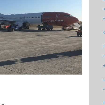
H
M
K
F
F
H
E
F
E
tar