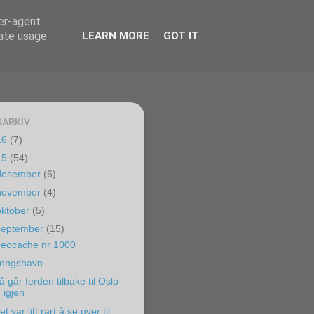
ser-agent
rate usage
LEARN MORE
GOT IT
ARKIV
16
(7)
15
(54)
desember
(6)
november
(4)
oktober
(5)
september
(15)
eocache nr 1000
ongshavn
å går ferden tilbake til Oslo
igjen
et var litt rart å se over til