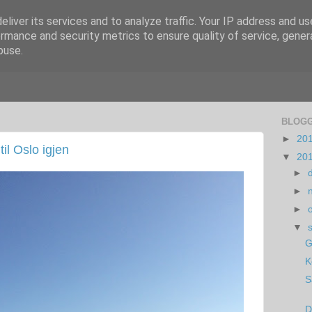
liver its services and to analyze traffic. Your IP address and u
rmance and security metrics to ensure quality of service, gene
buse.
BLOGG
►
20
til Oslo igjen
▼
20
►
►
►
▼
G
K
S
D