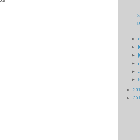
S
D
►
►
j
►
►
►
►
►
20
►
20