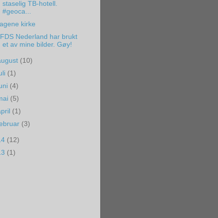
staselig TB-hotell.
#geoca...
agene kirke
FDS Nederland har brukt
et av mine bilder. Gøy!
august
(10)
uli
(1)
juni
(4)
mai
(5)
april
(1)
februar
(3)
14
(12)
13
(1)