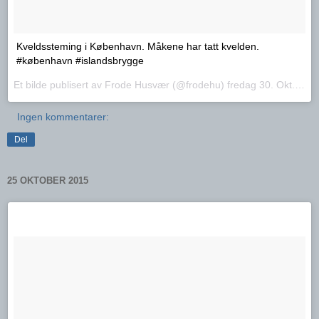
Kveldssteming i København. Måkene har tatt kvelden.
#københavn #islandsbrygge
Et bilde publisert av Frode Husvær (@frodehu)
fredag 30. Okt.. 2015 PDT
Ingen kommentarer:
Del
25 OKTOBER 2015