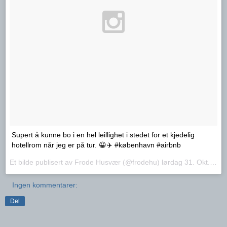
Supert å kunne bo i en hel leillighet i stedet for et kjedelig
hotellrom når jeg er på tur. 😀✈️ #københavn #airbnb
Et bilde publisert av Frode Husvær (@frodehu)
lørdag 31. Okt.. 2015 PDT
Ingen kommentarer:
Del