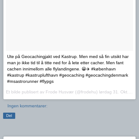
Ute på Geocachingjakt ved Kastrup. Men med så fin utsikt har
man jo ikke tid til å titte ned for å lete etter cacher. Men fant
cachen innimellom alle flylandingene. 😀✈️ #københavn
#kastrup #kastruplufthavn #geocaching #geocachingdenmark
#msastrorunner #flypgs
Et bilde publisert av Frode Husvær (@frodehu)
lørdag 31. Okt.. 2015 PDT
Ingen kommentarer:
Del