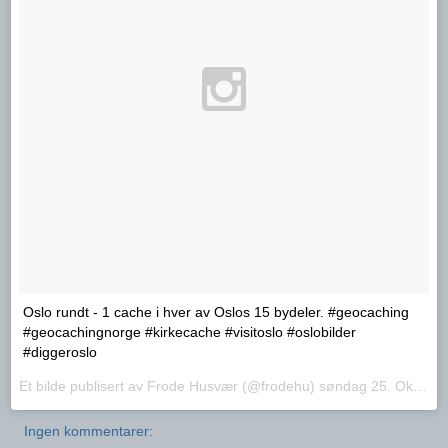
Oslo rundt - 1 cache i hver av Oslos 15 bydeler. #geocaching
#geocachingnorge #kirkecache #visitoslo #oslobilder
#diggeroslo
Et bilde publisert av Frode Husvær (@frodehu)
søndag 25. Okt.. 2015 PDT
Ingen kommentarer: