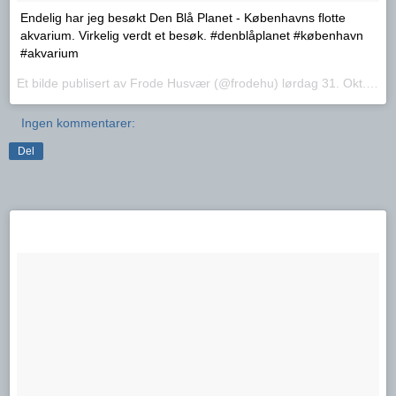
Endelig har jeg besøkt Den Blå Planet - Københavns flotte
akvarium. Virkelig verdt et besøk. #denblåplanet #københavn
#akvarium
Et bilde publisert av Frode Husvær (@frodehu)
lørdag 31. Okt.. 2015 PDT
Ingen kommentarer:
Del