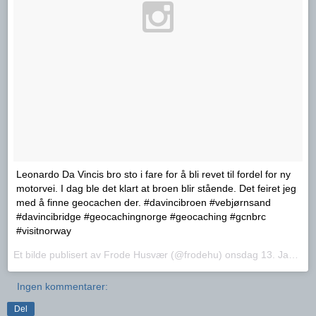
Leonardo Da Vincis bro sto i fare for å bli revet til fordel for ny
motorvei. I dag ble det klart at broen blir stående. Det feiret jeg
med å finne geocachen der. #davincibroen #vebjørnsand
#davincibridge #geocachingnorge #geocaching #gcnbrc
#visitnorway
Et bilde publisert av Frode Husvær (@frodehu)
onsdag 13. Jan.. 2016 PST
Ingen kommentarer:
Del