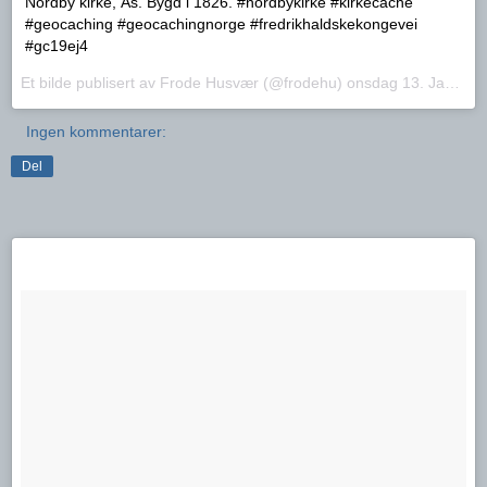
Nordby kirke, Ås. Bygd i 1826. #nordbykirke #kirkecache
#geocaching #geocachingnorge #fredrikhaldskekongevei
#gc19ej4
Et bilde publisert av Frode Husvær (@frodehu)
onsdag 13. Jan.. 2016 PST
Ingen kommentarer:
Del