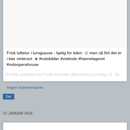
Frisk luftetur i lunsjpausa - kjølig for tiden. ⛄️ men så fint det er
i klar vintersol. ☀️ #oslobilder #visitoslo #havnelageret
#oslooperahouse
Et bilde publisert av Frode Husvær (@frodehu)
torsdag 14. Jan.. 2016 PST
Ingen kommentarer:
Del
13 JANUAR 2016