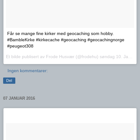
Får se mange fine kirker med geocaching som hobby.
#BambleKirke #kirkecache #geocaching #geocachingnorge
#peugeot308
Et bilde publisert av Frode Husvær (@frodehu)
søndag 10. Jan.. 2016 PST
Ingen kommentarer:
Del
07 JANUAR 2016