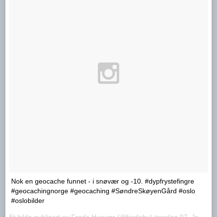
Nok en geocache funnet - i snøvær og -10. #dypfrystefingre
#geocachingnorge #geocaching #SøndreSkøyenGård #oslo
#oslobilder
Et bilde publisert av Frode Husvær (@frodehu)
torsdag 07. Jan.. 2016 PST