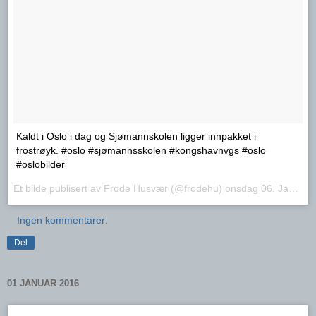
Kaldt i Oslo i dag og Sjømannskolen ligger innpakket i
frostrøyk. #oslo #sjømannsskolen #kongshavnvgs #oslo
#oslobilder
Et bilde publisert av Frode Husvær (@frodehu)
onsdag 06. Jan.. 2016 PST
Ingen kommentarer:
Del
01 JANUAR 2016